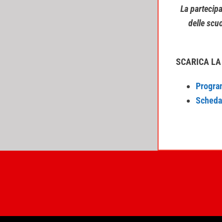
La partecip
delle scuo
SCARICA LA
Progr
Scheda 