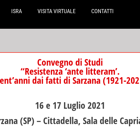
ISRA
VISITA VIRTUALE
CONTATTI
Convegno di Studi
“Resistenza ‘ante litteram’.
ent’anni dai fatti di Sarzana (1921-20
16 e 17 Luglio 2021
rzana (SP) – Cittadella, Sala delle Capri