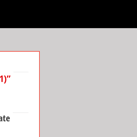
21)”
ate