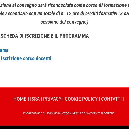
azione al convegno sarà riconosciuta come corso di formazione p
le secondarie con un totale di n. 12 ore di crediti formativi (3 o
sessione del convegno)
 SCHEDA DI ISCRIZIONE E IL PROGRAMMA
amma
iscrizione corso docenti
HOME
|
ISRA
|
PRIVACY
|
COOKIE POLICY
|
CONTATTI
|
Pubblicazione ai sensi della legge 124/2017 e successive modifiche