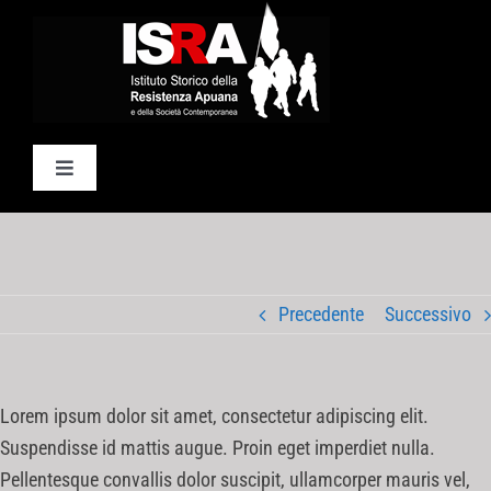
Salta
al
contenuto
Toggle
Navigation
Home
ISRA
Precedente
Successivo
visita virtuale
Lorem ipsum dolor sit amet, consectetur adipiscing elit.
Contatti
Suspendisse id mattis augue. Proin eget imperdiet nulla.
Pellentesque convallis dolor suscipit, ullamcorper mauris vel,