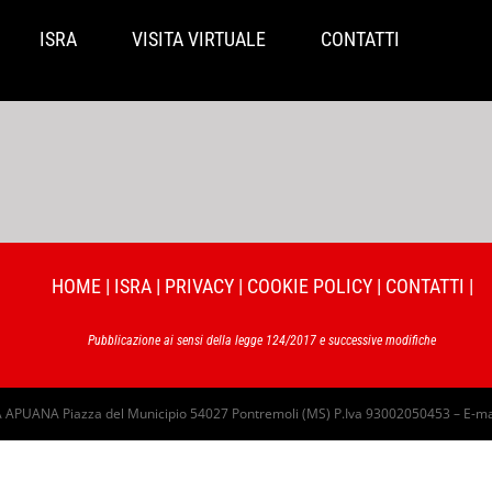
ISRA
VISITA VIRTUALE
CONTATTI
HOME
|
ISRA
|
PRIVACY
|
COOKIE POLICY
|
CONTATTI
|
Pubblicazione ai sensi della legge 124/2017 e successive modifiche
PUANA Piazza del Municipio 54027 Pontremoli (MS) P.Iva 93002050453 – E-ma