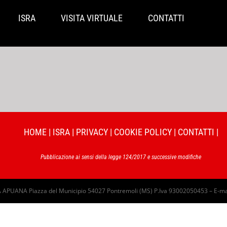
ISRA
VISITA VIRTUALE
CONTATTI
HOME
|
ISRA
|
PRIVACY
|
COOKIE POLICY
|
CONTATTI
|
Pubblicazione ai sensi della legge 124/2017 e successive modifiche
PUANA Piazza del Municipio 54027 Pontremoli (MS) P.Iva 93002050453 – E-ma