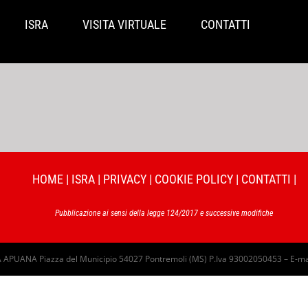
ISRA
VISITA VIRTUALE
CONTATTI
HOME
|
ISRA
|
PRIVACY
|
COOKIE POLICY
|
CONTATTI
|
Pubblicazione ai sensi della legge 124/2017 e successive modifiche
PUANA Piazza del Municipio 54027 Pontremoli (MS) P.Iva 93002050453 – E-ma