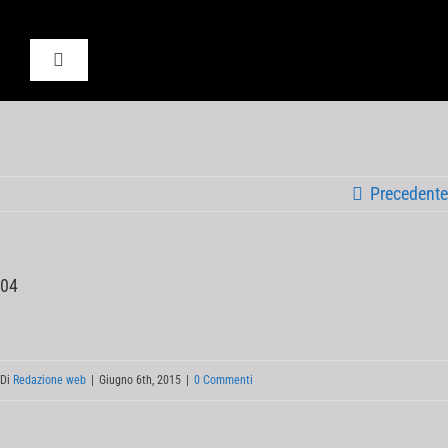
Salta
al
Toggle
contenuto
Navigation
Home
ISRA
Precedente
visita virtuale
04
Contatti
Di
Redazione web
|
Giugno 6th, 2015
|
0 Commenti