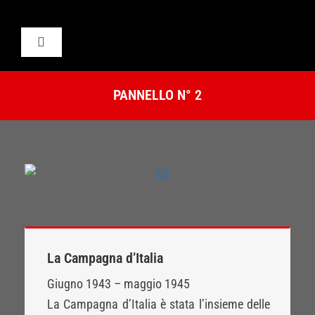
Salta
al
Toggle
contenuto
Navigation
Home
PANNELLO N° 2
ISRA
visita virtuale
Contatti
La Campagna d’Italia
Giugno 1943 – maggio 1945
La Campagna d’Italia è stata l’insieme delle