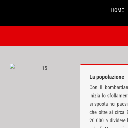
Salta
HOME
al
contenuto
La popolazione
Con il bombardam
inizia lo sfollamen
si sposta nei paesi
che oltre ai circa
20.000 a dividere l