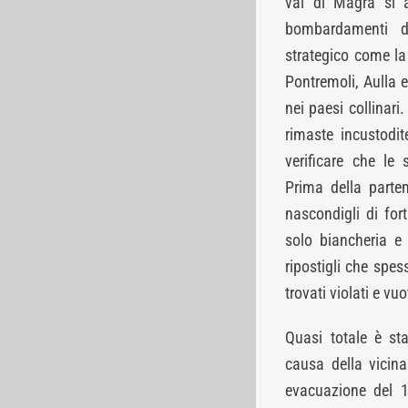
val di Magra si a
bombardamenti do
strategico come la 
Pontremoli, Aulla e
nei paesi collinari
rimaste incustodit
verificare che le
Prima della parten
nascondigli di for
solo biancheria e i
ripostigli che spes
trovati violati e vuo
Quasi totale è st
causa della vicinan
evacuazione del 