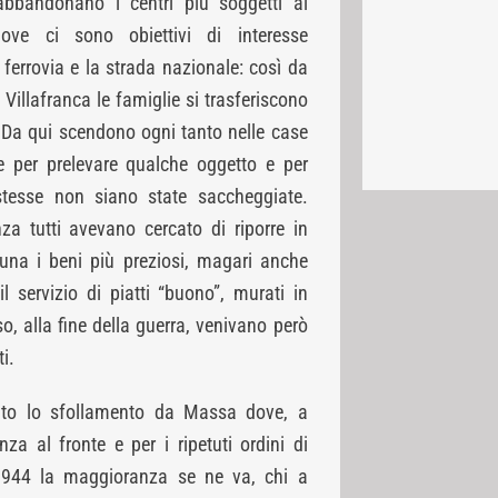
bbandonano i centri più soggetti ai
ve ci sono obiettivi di interesse
ferrovia e la strada nazionale: così da
 Villafranca le famiglie si trasferiscono
. Da qui scendono ogni tanto nelle case
e per prelevare qualche oggetto e per
 stesse non siano state saccheggiate.
za tutti avevano cercato di riporre in
tuna i beni più preziosi, magari anche
l servizio di piatti “buono”, murati in
so, alla fine della guerra, venivano però
ti.
ato lo sfollamento da Massa dove, a
za al fronte e per i ripetuti ordini di
1944 la maggioranza se ne va, chi a