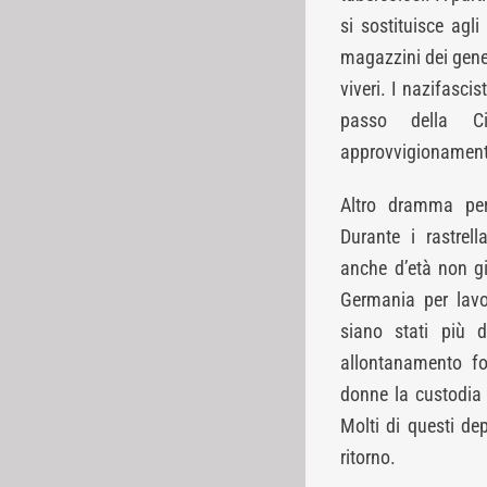
si sostituisce agli
magazzini dei generi
viveri. I nazifascis
passo della C
approvvigionament
Altro dramma per 
Durante i rastrell
anche d’età non gio
Germania per lavor
siano stati più d
allontanamento fo
donne la custodia d
Molti di questi de
ritorno.